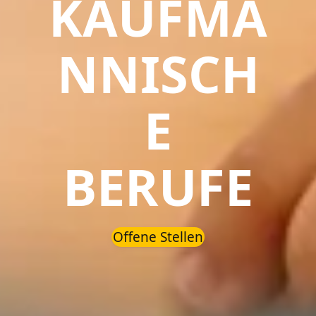
KAUFMÄ
NNISCH
E
BERUFE
Offene Stellen